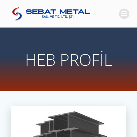
İçeriğe
geç
HEB PROFİL