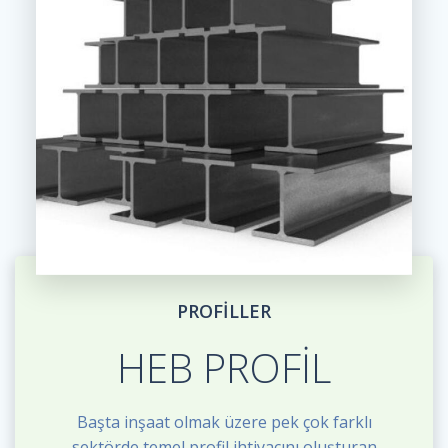
PROFİLLER
HEB PROFİL
Başta inşaat olmak üzere pek çok farklı
sektörde temel profil ihtiyacını oluşturan